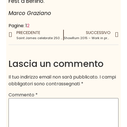
Fest a Berlino.
Marco Graziano
Pagine:
1
2
PRECEDENTE
SUCCESSIVO
Saint James celebrate 250 years of remarkable history
ShowRum 2015 – Work in progress
Lascia un commento
Il tuo indirizzo email non sarà pubblicato.
I campi
obbligatori sono contrassegnati
*
Commento
*