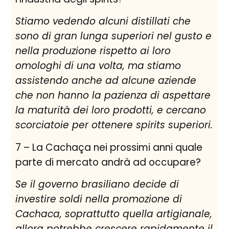
Stiamo vedendo
alcuni distillati
che
sono
di gran lunga superiori
nel gusto
e
nella produzione
rispetto ai loro
omologhi
di una volta,
ma
stiamo
assistendo anche
ad
alcune aziende
che non hanno
la pazienza di aspettare
la maturità dei loro prodotti
,
e
cercano
scorciatoie
per ottenere
spirits superiori
.
7 – La Cachaça nei prossimi anni quale
parte di mercato andrà ad occupare?
Se il governo
brasiliano
decide di
investire
soldi
nella promozione
di
Cachaca
,
soprattutto
quella
artigianale
,
allora potrebbe
crescere rapidamente
il