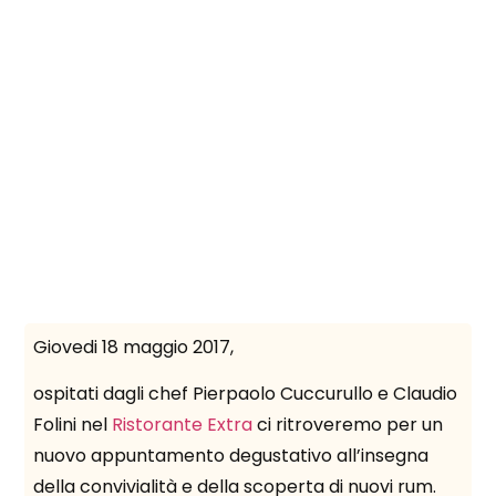
Giovedi 18 maggio 2017,
le
Spi
rum
ospitati dagli chef Pierpaolo Cuccurullo e Claudio
una
cal
Folini nel
Ristorante Extra
ci ritroveremo per un
nuovo appuntamento degustativo all’insegna
della convivialità e della scoperta di nuovi rum.