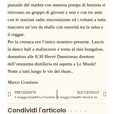
piazzale del market con annessa pompa di benzina si
ritrovano un gruppo di giovani e non e con tre auto
con le stazioni radio sincronizzate ed i volumi a tutta
trascorro un’ora da sballo con sonorità tra la salsa e
il reggae.
Per la cronaca ero l’unico straniero presente. Lascio
la dance hall a malincuore e torno al mio bungalow,
domattina alle 8:30 Hervè Damoiseau direttore
dell’omonima distilleria mi aspetta a Le Moule!
Notte a tutti lungo le vie del rhum..
Marco Graziano
PRECEDENTE
SUCCESSIVO
Il viaggio Day#4 La Favorite & La Mauny / Trois Rivieres
Il viaggio Day#6 Hervè & Gregory = Damoiseau & Montebello
Condividi l'articolo