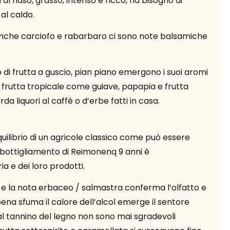
l naso, grasso, intenso e ricco, ha bisogno di
 al caldo.
he carciofo e rabarbaro ci sono note balsamiche
di frutta a guscio, pian piano emergono i suoi aromi
i frutta tropicale come guiave, papapia e frutta
da liquori al caffè o d’erbe fatti in casa.
quilibrio di un agricole classico come può essere
mbottigliamento di Reimonenq 9 anni è
ia e dei loro prodotti.
 e la nota erbaceo / salmastra conferma l’olfatto e
pena sfuma il calore dell’alcol emerge il sentore
al tannino del legno non sono mai sgradevoli