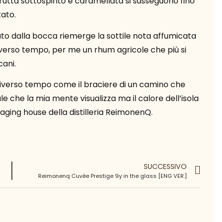
rutta sottospirito e caramellata si susseguono fino
ato.
dalla bocca riemerge la sottile nota affumicata
erso tempo, per me un rhum agricole che più si
cani.
verso tempo come il braciere di un camino che
e che la mia mente visualizza ma il calore dell’isola
l’aging house della distilleria ReimonenQ.
SUCCESSIVO
Reimonenq Cuvèe Prestige 9y in the glass [ENG VER.]