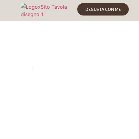
DEGUSTA CON ME
Reimonenq Cuvèe 
Marco Graziano