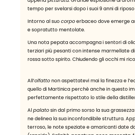
appena pitturata. Grande esplosione di aromi a
tempo per svelarsi dopo i suoi 9 anni di riposo
Intorno al suo
corpo
erbaceo dove emerge anc
e sopratutto mentolate.
Una nota pepata accompagna i sentori di olio 
terziari più pesanti con intense marmellate d
rossa sotto spirito. Chiudendo gli occhi mi ricor
All’
olfatto
non aspettatevi mai la finezza e l’e
quello di Martinica perchè anche in questo i
perfettamente rispettato lo stile della distiller
Al
palato
sin dal primo sorso la sua grassezza
ne delinea la sua inconfondibile struttura. Ap
terroso, le note speziate e amaricanti date d