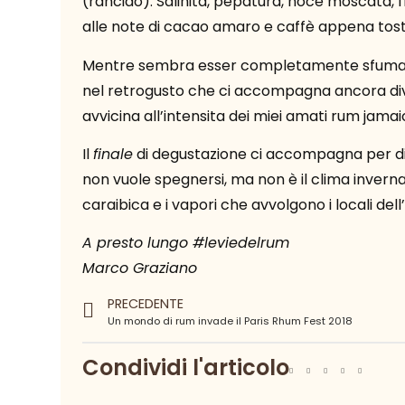
(rancido). Salinità, pepatura, noce moscata, f
alle note di cacao amaro e caffè appena tost
Mentre sembra esser completamente sfumato 
nel retrogusto che ci accompagna ancora div
avvicina all’intensita dei miei amati rum jamai
Il
finale
di degustazione ci accompagna per di
non vuole spegnersi, ma non è il clima invernal
caraibica e i vapori che avvolgono i locali del
A presto lungo #leviedelrum
Marco Graziano
PRECEDENTE
Un mondo di rum invade il Paris Rhum Fest 2018
Condividi l'articolo