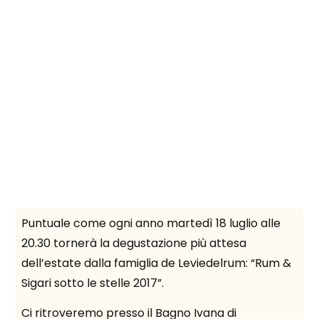
Puntuale come ogni anno martedì 18 luglio alle
le
Spi
20.30 tornerà la degustazione più attesa
rum
una
dell’estate dalla famiglia de Leviedelrum: “Rum &
cal
Sigari sotto le stelle 2017”.
Ci ritroveremo presso il Bagno Ivana di