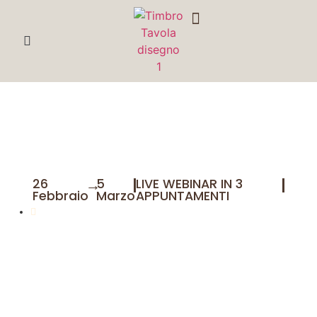
DEGUSTA CON ME
Planet Rum Online,
scopri il mondo del rum
da casa tua!
→
|
|
26
5
LIVE WEBINAR IN 3
Febbraio
Marzo
APPUNTAMENTI
Marco Graziano