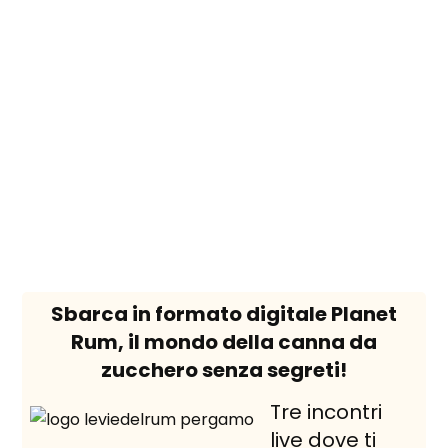
Sbarca in formato digitale Planet
le
Spi
Rum, il mondo della canna da
rum
una
zucchero senza segreti!
cal
Tre incontri
live dove ti