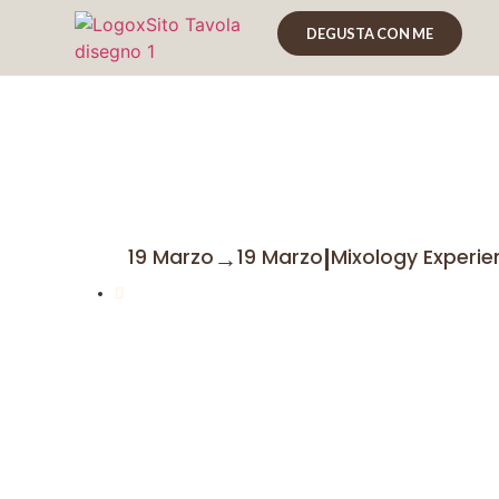
DEGUSTA CON ME
Cachaça, lo spiri
→
|
19 Marzo
19 Marzo
Mixology Experie
Marco Graziano