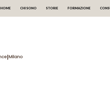
HOME
CHI SONO
STORIE
FORMAZIONE
CONS
to del Brasile @Mixolo
|
nce
Milano