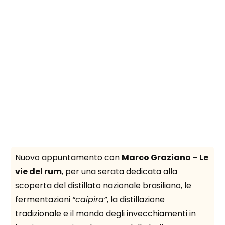
Nuovo appuntamento con
Marco Graziano – Le
le
Spi
vie del rum
, per una serata dedicata alla
rum
una
scoperta del distillato nazionale brasiliano, le
cal
fermentazioni
“caipira”
, la distillazione
tradizionale e il mondo degli invecchiamenti in