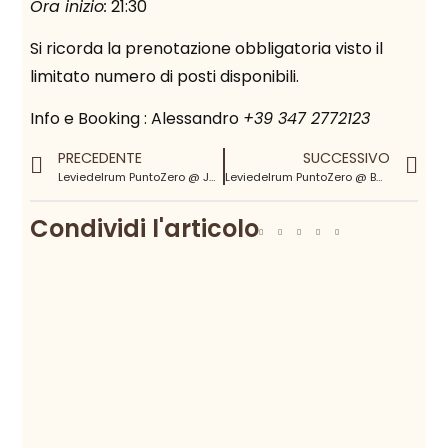
Ora inizio:
21:30
Si ricorda la prenotazione obbligatoria visto il
limitato numero di posti disponibili.
Info e Booking : Alessandro
+39 347 2772123
PRECEDENTE
SUCCESSIVO
Leviedelrum PuntoZero @ Johnnie Fox’s – Marina di Carrara
Leviedelrum PuntoZero @ Bar Garibaldi – Schio (VI)
Condividi l'articolo