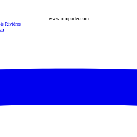
www.rumporter.com
is Rivières
vo