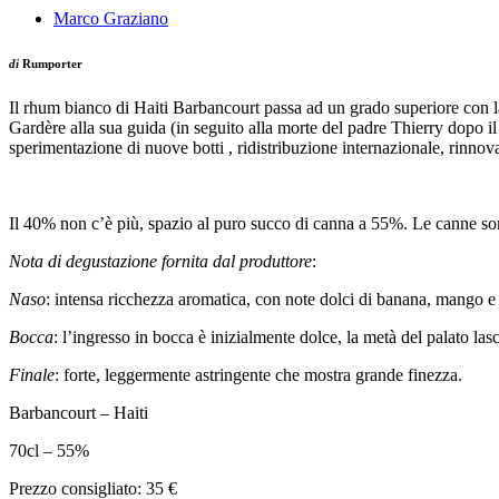
Marco Graziano
di
Rumporter
Il rhum bianco di Haiti Barbancourt passa ad un grado superiore con l
Gardère alla sua guida (in seguito alla morte del padre Thierry dopo i
sperimentazione di nuove botti , ridistribuzione internazionale, rinno
Il 40% non c’è più, spazio al puro succo di canna a 55%. Le canne s
Nota di degustazione fornita dal produttore
:
Naso
: intensa ricchezza aromatica, con note dolci di banana, mango e 
Bocca
: l’ingresso in bocca è inizialmente dolce, la metà del palato las
Finale
: forte, leggermente astringente che mostra grande finezza.
Barbancourt – Haiti
70cl – 55%
Prezzo consigliato: 35 €