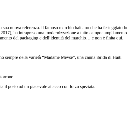
a sua nuova referenza. Il famoso marchio haitiano che ha festeggiato lo 
l 2017), ha intrapreso una modernizzazione a tutto campo: ampliamento d
vamento del packaging e dell’identità del marchio… e non è finita qui.
ono sempre della varietà “Madame Mevse”, una canna ibrida di Haiti.
torrone.
cia il posto ad un piacevole attacco con forza speziata.