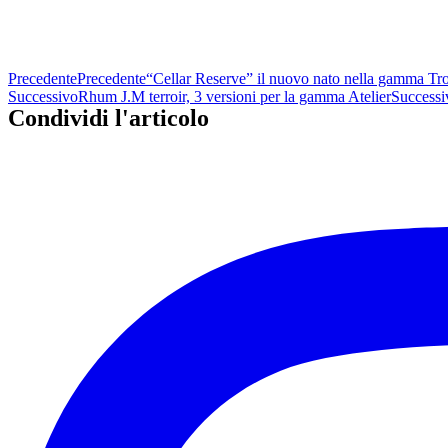
Precedente
Precedente
“Cellar Reserve” il nuovo nato nella gamma Tro
Successivo
Rhum J.M terroir, 3 versioni per la gamma Atelier
Successi
Condividi l'articolo