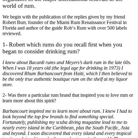
world of
rum
.
We begin
with the publication
of the
replies
given by my
friend
Robert
Burr
,
founder
of the
Miami
Rum
Renaissance
Festival
in
Florida
and
author of the guide
Rob
‘s Rum
with over
500
labels
reviewed
.
1- Robert which rums do you recall first when you
began to consider drinking rum?
I knew about Bacardi rums and Meyers’s dark rum in the late 60s.
When I was 18 years old (the legal age for drinking in 1973) I
discovered Rhum Barbancourt from Haiti, which I then believed to
be the only true authentic boutique rum on the shelf at my liquor
store.
2- Was there a particular rum brand that inspired you to love rum or
learn more about this spirit?
Barbancourt inspired me to learn more about rum. I knew I had to
look beyond the top few brands to find something special.
Fortunately, publishing my scuba diving magazine lead to me to
nearly every island in the Caribbean, plus the South Pacific, Asia
and beyond. I soon discovered that every island and every tropical