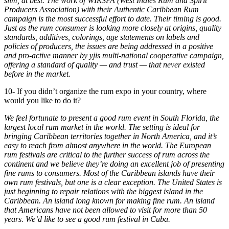
slim, at best. The work of WIRSPA (West Indies Rum and Spirit
Producers Association) with their Authentic Caribbean Rum
campaign is the most successful effort to date. Their timing is good.
Just as the rum consumer is looking more closely at origins, quality
standards, additives, colorings, age statements on labels and
policies of producers, the issues are being addressed in a positive
and pro-active manner by yjis multi-national cooperative campaign,
offering a standard of quality — and trust — that never existed
before in the market.
10- If you didn’t organize the rum expo in your country, where
would you like to do it?
We feel fortunate to present a good rum event in South Florida, the
largest local rum market in the world. The setting is ideal for
bringing Caribbean territories together in North America, and it’s
easy to reach from almost anywhere in the world. The European
rum festivals are critical to the further success of rum across the
continent and we believe they’re doing an excellent job of presenting
fine rums to consumers. Most of the Caribbean islands have their
own rum festivals, but one is a clear exception. The United States is
just beginning to repair relations with the biggest island in the
Caribbean. An island long known for making fine rum. An island
that Americans have not been allowed to visit for more than 50
years. We’d like to see a good rum festival in Cuba.