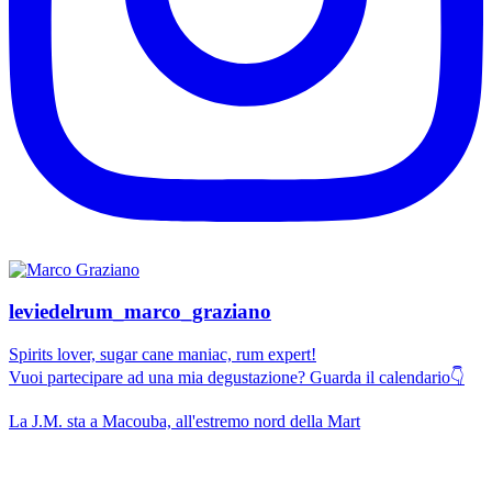
leviedelrum_marco_graziano
Spirits lover, sugar cane maniac, rum expert!
Vuoi partecipare ad una mia degustazione? Guarda il calendario👇
La J.M. sta a Macouba, all'estremo nord della Mart