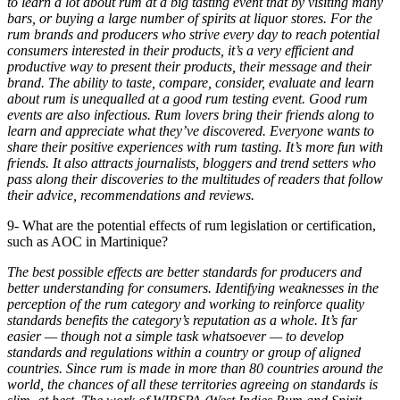
to learn a lot about rum at a big tasting event that by visiting many
bars, or buying a large number of spirits at liquor stores. For the
rum brands and producers who strive every day to reach potential
consumers interested in their products, it’s a very efficient and
productive way to present their products, their message and their
brand. The ability to taste, compare, consider, evaluate and learn
about rum is unequalled at a good rum testing event. Good rum
events are also infectious. Rum lovers bring their friends along to
learn and appreciate what they’ve discovered. Everyone wants to
share their positive experiences with rum tasting. It’s more fun with
friends. It also attracts journalists, bloggers and trend setters who
pass along their discoveries to the multitudes of readers that follow
their advice, recommendations and reviews.
9- What are the potential effects of rum legislation or certification,
such as AOC in Martinique?
The best possible effects are better standards for producers and
better understanding for consumers. Identifying weaknesses in the
perception of the rum category and working to reinforce quality
standards benefits the category’s reputation as a whole. It’s far
easier — though not a simple task whatsoever — to develop
standards and regulations within a country or group of aligned
countries. Since rum is made in more than 80 countries around the
world, the chances of all these territories agreeing on standards is