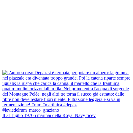
Il 31 luglio 1970 i marinai della Royal Navy ricev