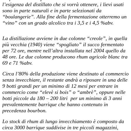
l’esigenza del distillato che si vorrà ottenere, i lievi usati
sono in parte naturali e in parte selezionati da
“boulangerie”. Alla fine della fermentazione otterremo un
“vino” con un grado alcolico tra i 3,5 e i 4,5 %abv.
La distillazione avviene in due colonne “creole”, in quella
più vecchia (1940) viene “spogliato” il succo fermentato
per 72 ore, mentre nell’altra installata nel 2004 quello da
48 ore. Le due colonne producono rhum agricole blanc tra
69 e 71 %abv.
Circa l’80% della produzione viene destinato al commercio
senza invecchiare, il restante andrà a riposare in una delle
9 botti grandi per un minimo di 12 mesi per entrare in
commercio come “elevè si bois” o “ambrè”, oppure nelle
botti piccole da 180 – 200 litri per un minimo di 3 anni
prevalentemente barrique che hanno contenuto in
precedenza bourbon.
Lo stock di rhum di lungo invecchiamento è composto da
circa 3000 barrique suddivise in tre piccoli magazzini,