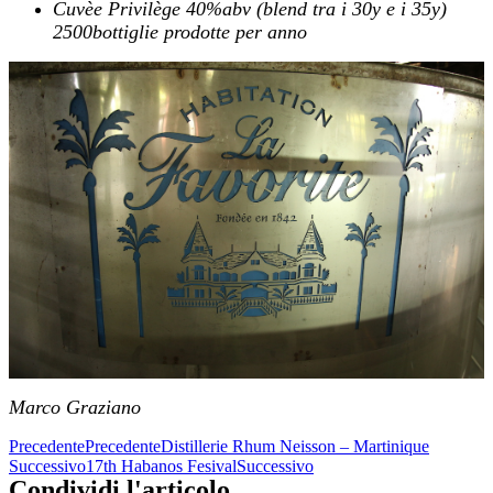
Cuvèe Privilège 40%abv (blend tra i 30y e i 35y)
2500bottiglie prodotte per anno
Marco Graziano
Precedente
Precedente
Distillerie Rhum Neisson – Martinique
Successivo
17th Habanos Fesival
Successivo
Condividi l'articolo