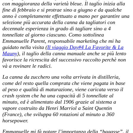
con maggioranza della varietà bleue. Il taglio inizia alla
fine di febbraio e si protrae sino a giugno e da qualche
anno è completamente effettuato a mano per garantire una
selezione più accurata della canna da tagliatori con
decennale esperienza in grado di tagliare sino a 4
tonnellate al giorno ciascuno. Como sottolinea
Emmanuelle Parent, responsabile marketing che mi ha
guidato nella visita (
Il viaggio Day#4 La Favorite & La
Mauny
), il taglio della canna manuale anche se più lento
favorisce la ricrescita del successivo raccolto perchè non
và a rovinare le radici.
La canna da zucchero una volta arrivata in distilleria,
come del resto quella comprata che viene pagata in base
al peso e qualità di maturazione, viene caricata verso il
crash system che ha una capacità di 5 tonnellate al
minuto, ed è alimentato dal 1906 grazie al sistema a
vapore
costruito da Henri Marriol a Saint Quentin
(France),
che sviluppa 60 rotazioni al minuto a 360
horsepower.
Emmanuelle mi fà notare l’importanza della “bagasse”, il