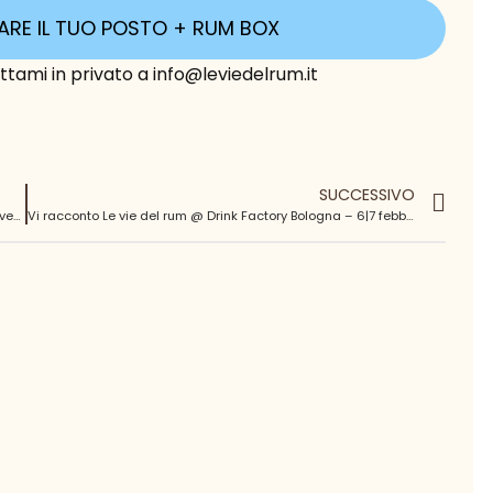
ARE IL TUO POSTO + RUM BOX
ttami in privato a info@leviedelrum.it
SUCCESSIVO
Vi racconto Le vie del rum @ Flair Project Roma – 28|29 novembre 2022
Vi racconto Le vie del rum @ Drink Factory Bologna – 6|7 febbraio 2023