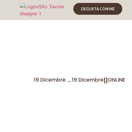
DEGUSTA CON ME
Leviedelrum Punt
19dicembre2022
→
|
|
19 Dicembre
19 Dicembre
ONLINE
Marco Graziano