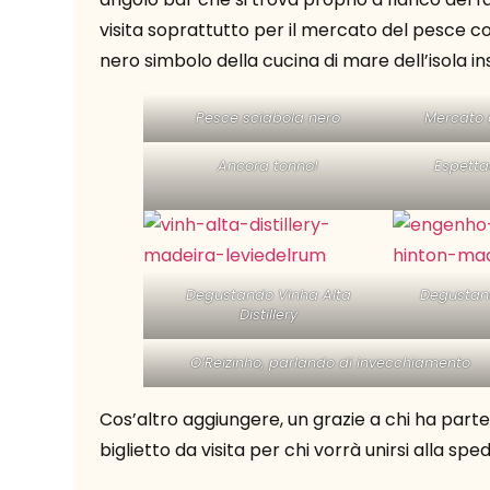
visita soprattutto per il mercato del pesce 
nero simbolo della cucina di mare dell’isola in
Pesce sciabola nero
Mercato 
Ancora tonno!
Espetta
Degustando Vinha Alta
Degustand
Distillery
O’Reizinho, parlando di invecchiamento
Cos’altro aggiungere, un grazie a chi ha par
biglietto da visita per chi vorrà unirsi alla spe