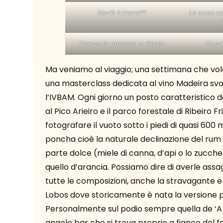
Dov’è il mare??
Le case con
Pranzo in enoteca a Gaula
Un sa
Ma veniamo al viaggio; una settimana che vola 
una masterclass dedicata al vino Madeira svolt
l’IVBAM. Ogni giorno un posto caratteristico 
al Pico Arieiro e il parco forestale di Ribeiro
fotografare il vuoto sotto i piedi di quasi 60
poncha cioè la naturale declinazione del rum
parte dolce (miele di canna, d’api o lo zucche
quello d’arancia. Possiamo dire di averle assagg
tutte le composizioni, anche la stravagant
Lobos dove storicamente è nata la versione pi
Personalmente sul podio sempre quella de ‘A 
angolo bar che si trova proprio a fianco de