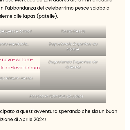
con l’abbondanza del celeberrimo pesce sciabola
sieme alle lapas (patelle).
del pesce..tonno!
Tonno fresco
colo espetada..
Degustando Engenhos do
Northe
Degustando Engenhos da
Calheta
o William Hinton
Poncha in Camara do Lobos
tecipato a quest’avventura sperando che sia un buon
dizione di Aprile 2024!