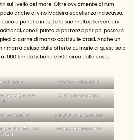
etri sul livello del mare. Oltre ovviamente al rum
, spazio anche al vino Madeira eccellenza indiscussa,
o caco e poncha in tutte le sue molteplici versioni
ditional, sono il punto di partenza per poi passare
spiedi di carne di manzo cotti sulle braci. Anche un
rimarrà deluso dalle offerte culinarie di quest’isola
 a 1000 km da Lisbona e 500 circa dalle coste
bolo do caco
Poncha A Mercadora
prima di quello di
Si sale in montagna
Rio…
ti? No Madeira!
Poncha in Punta do Sol
ve poncha alla Rum
Veduta da Ribeiro Frio
House