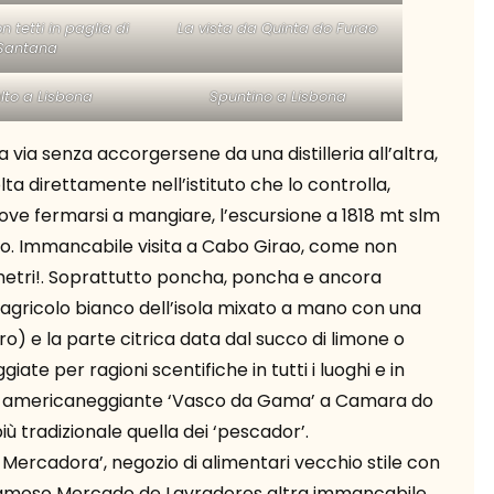
 tetti in paglia di
La vista da Quinta do Furao
Santana
lto a Lisbona
Spuntino a Lisbona
via senza accorgersene da una distilleria all’altra,
a direttamente nell’istituto che lo controlla,
dove fermarsi a mangiare, l’escursione a 1818 mt slm
 Frio. Immancabile visita a Cabo Girao, come non
0 metri!. Soprattutto poncha, poncha e ancora
 agricolo bianco dell’isola mixato a mano con una
ro) e la parte citrica data dal succo di limone o
iate per ragioni scentifiche in tutti i luoghi e in
e e americaneggiante ‘Vasco da Gama’ a Camara do
ù tradizionale quella dei ‘pescador’.
Mercadora’, negozio di alimentari vecchio stile con
l famoso Mercado de Lavradores altra immancabile