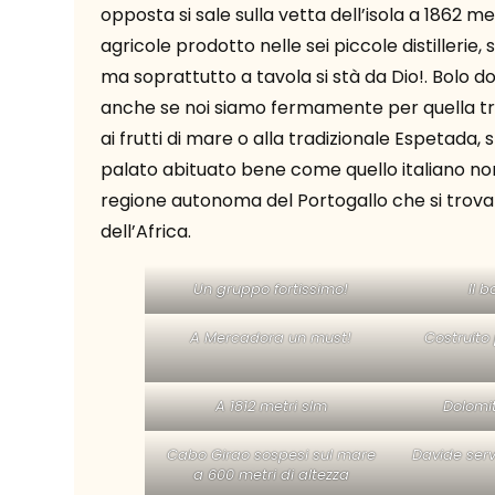
opposta si sale sulla vetta dell’isola a 1862 m
agricole prodotto nelle sei piccole distillerie
ma soprattutto a tavola si stà da Dio!. Bolo d
anche se noi siamo fermamente per quella tra
ai frutti di mare o alla tradizionale Espetada, 
palato abituato bene come quello italiano non 
regione autonoma del Portogallo che si trova
dell’Africa.
Un gruppo fortissimo!
Il 
A Mercadora un must!
Costruito 
A 1812 metri slm
Dolomi
Cabo Girao sospesi sul mare
Davide ser
a 600 metri di altezza