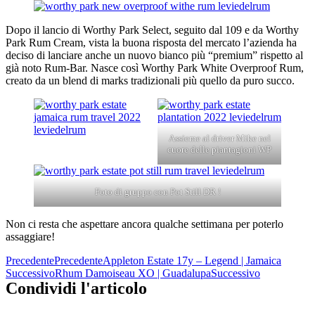
Dopo il lancio di Worthy Park Select, seguito dal 109 e da Worthy
Park Rum Cream, vista la buona risposta del mercato l’azienda ha
deciso di lanciare anche un nuovo bianco più “premium” rispetto al
già noto Rum-Bar. Nasce così Worthy Park White Overproof Rum,
creato da un blend di marks tradizionali più quello da puro succo.
Assieme al driver Mike nel
cuore delle piantagioni WP
Foto di gruppo con Pot Still DR !
Non ci resta che aspettare ancora qualche settimana per poterlo
assaggiare!
Precedente
Precedente
Appleton Estate 17y – Legend | Jamaica
Successivo
Rhum Damoiseau XO | Guadalupa
Successivo
Condividi l'articolo