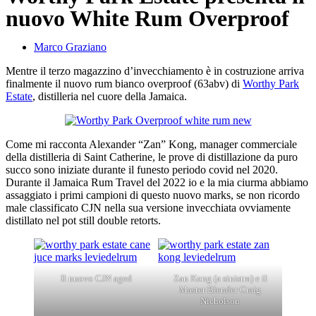
nuovo White Rum Overproof
Marco Graziano
Mentre il terzo magazzino d’invecchiamento è in costruzione arriva
finalmente il nuovo rum bianco overproof (63abv) di
Worthy Park
Estate
, distilleria nel cuore della Jamaica.
Come mi racconta Alexander “Zan” Kong, manager commerciale
della distilleria di Saint Catherine, le prove di distillazione da puro
succo sono iniziate durante il funesto periodo covid nel 2020.
Durante il Jamaica Rum Travel del 2022 io e la mia ciurma abbiamo
assaggiato i primi campioni di questo nuovo marks, se non ricordo
male classificato CJN nella sua versione invecchiata ovviamente
distillato nel pot still double retorts.
Il nuovo CJN aged
Zan Kong (a sinistra) e il
Master Blender Craig
Nicholson