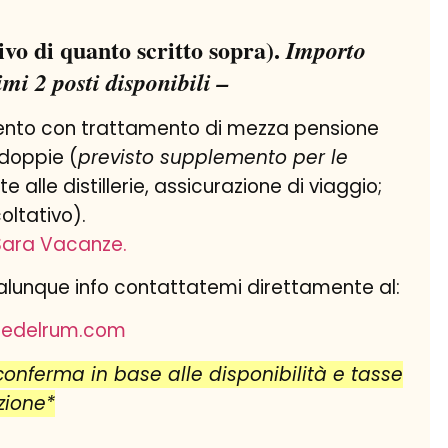
vo di quanto scritto sopra).
Importo
imi 2 posti disponibili –
mento con trattamento di mezza pensione
 doppie (
previsto supplemento per le
site alle distillerie, assicurazione di viaggio;
ltativo).
Sara Vacanze.
ualunque info contattatemi direttamente al:
viedelrum.com
conferma in base alle disponibilità e tasse
zione*