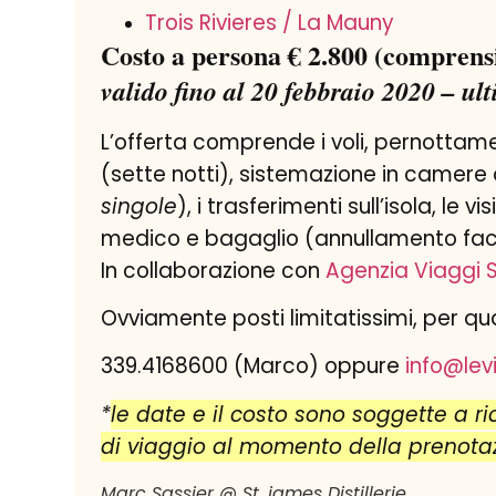
Trois Rivieres / La Mauny
Costo a persona € 2.800 (comprensi
valido fino al 20 febbraio 2020 – ult
L’offerta comprende i voli, pernotta
(sette notti), sistemazione in camere
singole
), i trasferimenti sull’isola, le vi
medico e bagaglio (annullamento faco
In collaborazione con
Agenzia Viaggi 
Ovviamente posti limitatissimi, per q
339.4168600 (Marco) oppure
info@le
*
le date e il costo sono soggette a ri
di viaggio al momento della prenota
Marc Sassier @ St. james Distillerie