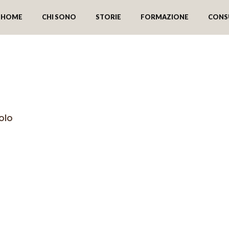
HOME
CHI SONO
STORIE
FORMAZIONE
CONS
 vi aspetta a Milano
olo