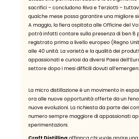
sacrifici – concludono Riva e Terziotti – tutt
qualche mese possa garantire una migliore si
A maggio, la fiera ospitata alle Officine del Vo
potrà infatti contare sulla presenza di ben 8
registrato prima a livello europeo (Regno Unito
alle 40 unità. La varietà e la qualità dei prod
appassionati e curiosi da diversi Paesi dell’E
settore dopo i mesi difficili dovuti all’emerge
La micro distillazione è un movimento in espans
ora alle nuove opportunità offerte da un fen
nuove evoluzioni. La richiesta da parte dei consu
numero sempre maggiore di appassionati apr
sperimentazioni.
Craft Distilling
affianca chi vuole aprire una n