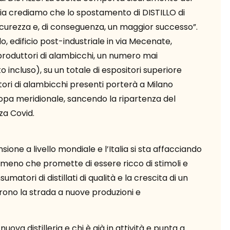
avia crediamo che lo spostamento di DISTILLO di
curezza e, di conseguenza, un maggior successo”.
lo, edificio post-industriale in via Mecenate,
 produttori di alambicchi, un numero mai
 incluso), su un totale di espositori superiore
uttori di alambicchi presenti porterà a Milano
uropa meridionale, sancendo la ripartenza del
nza Covid.
ione a livello mondiale e l’Italia si sta affacciando
omeno che promette di essere ricco di stimoli e
matori di distillati di qualità e la crescita di un
ono la strada a nuove produzioni e
uova distilleria e chi è già in attività e punta a