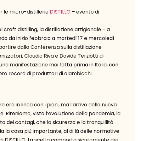
r le micro-distillerie
DISTILLO
– evento di
raft distilling, la distillazione artigianale – a
do da inizio febbraio a martedì 17 e mercoledì
 partire dalla Conferenza sulla distillazione
nizzatori, Claudio Riva e Davide Terziotti di
e una manifestazione mai fatta prima in Italia, con
ero record di produttori di alambicchi.
 era in linea con i piani, ma l’arrivo della nuova
e. Riteniamo, vista l’evoluzione della pandemia, la
ta dei contagi, che la sicurezza e la tranquillità
 sia la cosa più importante, al di là delle normative
di DISTILLO. La scelta comporta sicuramente dei