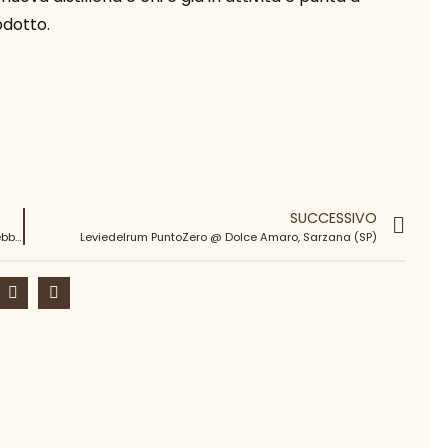
odotto.
SUCCESSIVO
Vi racconto Le vie del rum @ Drink Factory Bologna – 7|8 febbraio 2022
Leviedelrum PuntoZero @ Dolce Amaro, Sarzana (SP)