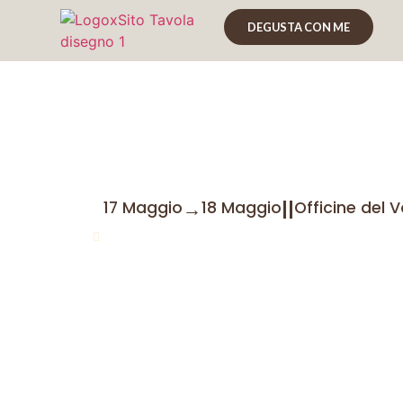
DEGUSTA CON ME
Distillo Expo 2022
→
|
|
17 Maggio
18 Maggio
Officine del V
Marco Graziano