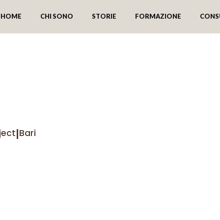
HOME
CHI SONO
STORIE
FORMAZIONE
CONS
a scoperta dello spirit
e 2023
|
ject
Bari