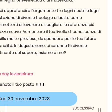
el legno (envelhecida o armazenada).
 di approfondire l’argomento tra legni neutri e legni
tazione di diverse tipologie di botte come
metterti di lavorare e scegliere le referenze più
za nuova. Aumentare il tuo livello di conoscenza di
skills molto preziose, da spendere per le tue future
alità. In degustazione, ci saranno 15 diverse
tinente del sapore, insieme a me?
enota il tuo posto ⬇︎⬇︎⬇︎
ari 30 novembre 2023
SUCCESSIVO