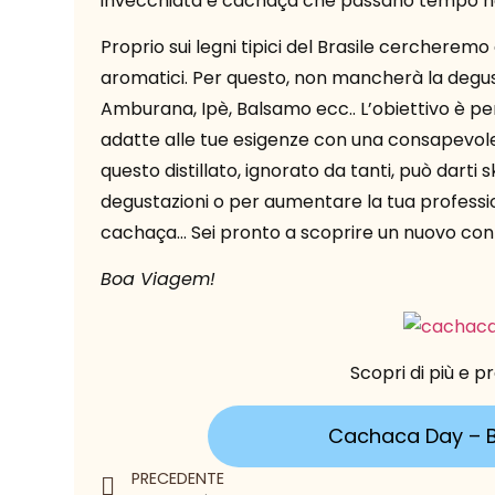
invecchiata e cachaça che passano tempo n
Proprio sui legni tipici del Brasile cercheremo
aromatici. Per questo, non mancherà la degus
Amburana, Ipè, Balsamo ecc.. L’obiettivo è per
adatte alle tue esigenze con una consapevolez
questo distillato, ignorato da tanti, può darti 
degustazioni o per aumentare la tua profession
cachaça… Sei pronto a scoprire un nuovo con
Boa Viagem!
Scopri di più e pr
Cachaca Day – B
PRECEDENTE