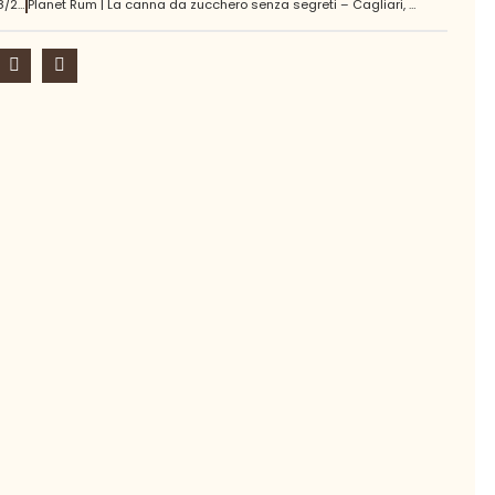
Planet Rum | La canna da zucchero senza segreti – Bari 28/29 novembre 2023
Planet Rum | La canna da zucchero senza segreti – Cagliari, 9/11 febbraio 2024