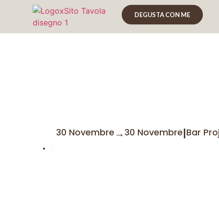
DEGUSTA CON ME
Cachaca Day | All
Bari 30 novembr
→
|
30 Novembre
30 Novembre
Bar Pro
Marco Graziano