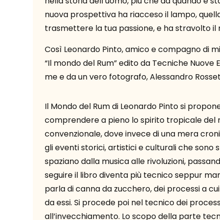
nella storia dell’uomo, più che da quando è 
nuova prospettiva ha riacceso il lampo, quella s
trasmettere la tua passione, e ha stravolto il
Così Leonardo Pinto, amico e compagno di mill
“Il mondo del Rum” edito da Tecniche Nuove E
me e da un vero fotografo, Alessandro Rossett
Il Mondo del Rum di Leonardo Pinto si propo
comprendere a pieno lo spirito tropicale del 
convenzionale, dove invece di una mera cronis
gli eventi storici, artistici e culturali che so
spaziano dalla musica alle rivoluzioni, passan
seguire il libro diventa più tecnico seppur 
parla di canna da zucchero, dei processi a cu
da essi. Si procede poi nel tecnico dei process
all’invecchiamento. Lo scopo della parte tecni