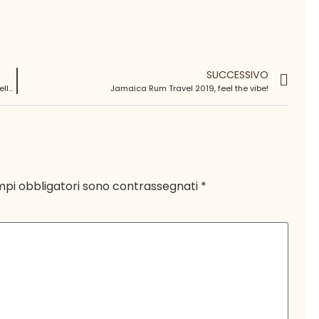
SUCCESSIVO
Il Grande libro dei Rum, l’atlante per navigare nel mondo della canna da zucchero
Jamaica Rum Travel 2019, feel the vibe!
mpi obbligatori sono contrassegnati
*