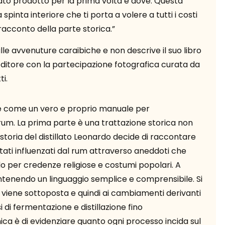
stato prodotto per la prima volta e dove. Questa
pinta interiore che ti porta a volere a tutti i costi
 racconto della parte storica.”
e avvenuture caraibiche e non descrive il suo libro
ditore con la partecipazione fotografica curata da
i.
ne come un vero e proprio manuale per
rum. La prima parte è una trattazione storica non
toria del distillato Leonardo decide di raccontare
no stati influenzati dal rum attraverso aneddoti che
do per credenze religiose e costumi popolari. A
mantenendo un linguaggio semplice e comprensibile. Si
i viene sottoposta e quindi ai cambiamenti derivanti
i di fermentazione e distillazione fino
ca è di evidenziare quanto ogni processo incida sul