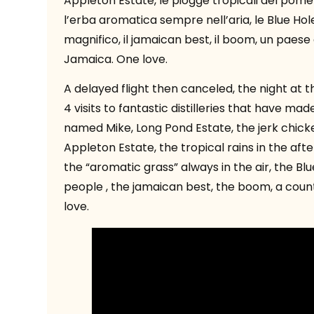
Appleton Estate, le piogge tropicali del pomer
l’erba aromatica sempre nell’aria, le Blue Ho
magnifico, il jamaican best, il boom, un paese
Jamaica. One love.
A delayed flight then canceled, the night at 
4 visits to fantastic distilleries that have ma
named Mike, Long Pond Estate, the jerk chicke
Appleton Estate, the tropical rains in the aft
the “aromatic grass” always in the air, the B
people , the jamaican best, the boom, a coun
love.