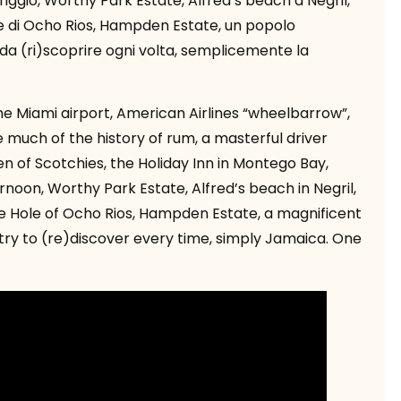
iggio, Worthy Park Estate, Alfred’s beach a Negril,
le di Ocho Rios, Hampden Estate, un popolo
 da (ri)scoprire ogni volta, semplicemente la
the Miami airport, American Airlines “wheelbarrow”,
de much of the history of rum, a masterful driver
n of Scotchies, the Holiday Inn in Montego Bay,
ernoon, Worthy Park Estate, Alfred’s beach in Negril,
lue Hole of Ocho Rios, Hampden Estate, a magnificent
try to (re)discover every time, simply Jamaica. One